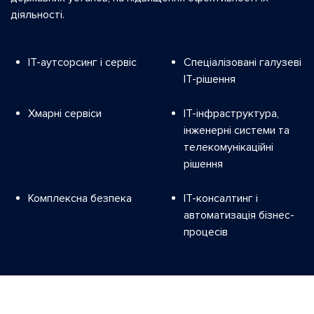
Новини
діяльності.
Контакти
ІТ-аутсорсинг і сервіс
Спеціалізовані галузеві
ІТ-рішення
Хмарні сервіси
ІТ-інфраструктура,
інженерні системи та
телекомунікаційні
рішення
Комплексна безпека
ІТ-консалтинг і
автоматизація бізнес-
процесів